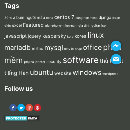
Tags
centos 7
album người mẫu
django
30-4
ccna
cùng học mcsa
dược
Featured
excel
điển
giai-phong-mien-nam
gia đình
guitar
iso
linux
javascript
kaspersky
jquery
korea
kore
phần
mariadb
office
mysql
miitao
máy in
nhạc
software
mềm
thủ thuật
security
phụ nữ
printer
ubuntu
windows
tiếng Hàn
website
wordpress
Follow us