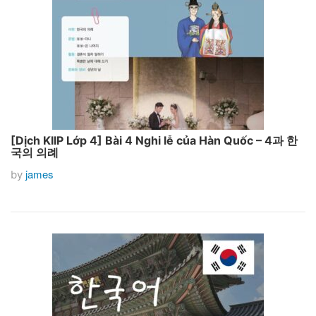
[Dịch KIIP Lớp 4] Bài 4 Nghi lễ của Hàn Quốc – 4과 한
국의 의례
james
by