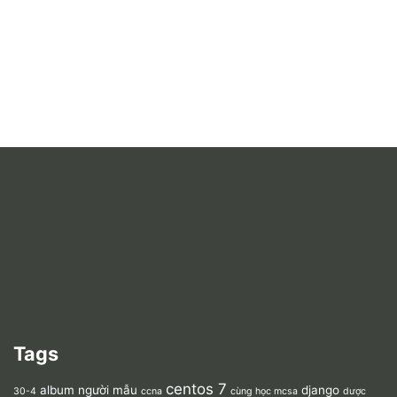
Tags
centos 7
album người mẫu
django
30-4
ccna
cùng học mcsa
dược