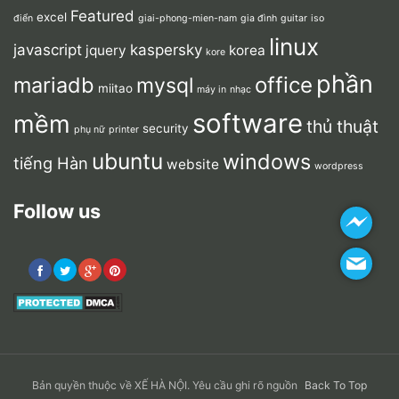
Featured
excel
điển
giai-phong-mien-nam
gia đình
guitar
iso
linux
javascript
kaspersky
jquery
korea
kore
phần
mariadb
office
mysql
miitao
máy in
nhạc
software
mềm
thủ thuật
security
phụ nữ
printer
ubuntu
windows
tiếng Hàn
website
wordpress
Follow us
Bản quyền thuộc về XẾ HÀ NỘI. Yêu cầu ghi rõ nguồn
Back To Top