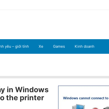
nh yêu – giới tính
Xe
Games
Kinh doanh
máy in Windows
o the printer