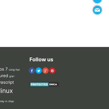
Follow us
os 7
cùng học
ured
giai-
vascript
linux
máy in
nhạc