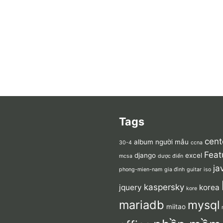
Tags
cent
album người mẫu
30-4
ccna
Feat
django
excel
mcsa
dược điển
ja
phong-mien-nam
gia đình
guitar
iso
kaspersky
jquery
korea
kore
mariadb
mysql
miitao