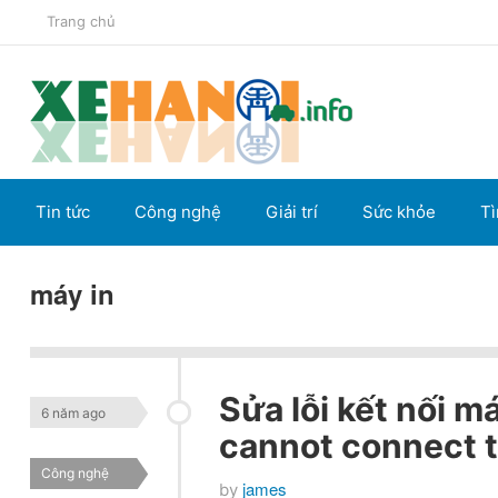
Trang chủ
Tin tức
Công nghệ
Giải trí
Sức khỏe
Tì
máy in
Sửa lỗi kết nối 
6 năm ago
cannot connect t
Công nghệ
james
by