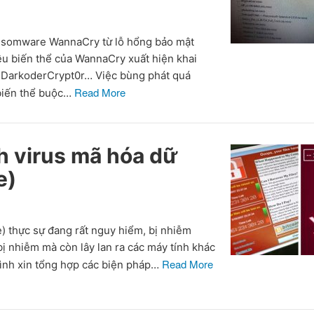
ansomware WannaCry từ lỗ hổng bảo mật
ều biến thể của WannaCry xuất hiện khai
, DarkoderCrypt0r… Việc bùng phát quá
Read More
biến thể buộc…
h virus mã hóa dữ
e)
 thực sự đang rất nguy hiểm, bị nhiễm
ị nhiễm mà còn lây lan ra các máy tính khác
Read More
ình xin tổng hợp các biện pháp…