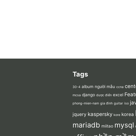
Tags
cent
album người mẫu
30-4
ccna
Feat
django
excel
mcsa
dược điển
ja
phong-mien-nam
gia đình
guitar
iso
kaspersky
jquery
korea
kore
mariadb
mysql
miitao