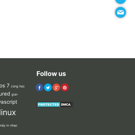
Follow us
os 7
cùng học
ured
giai-
vascript
linux
máy in
nhạc