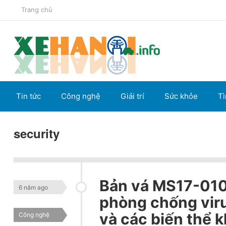
Trang chủ
Tin tức
Công nghệ
Giải trí
Sức khỏe
Tì
security
Bản vá MS17-01
6 năm ago
phòng chống vir
và các biến thể 
Công nghệ