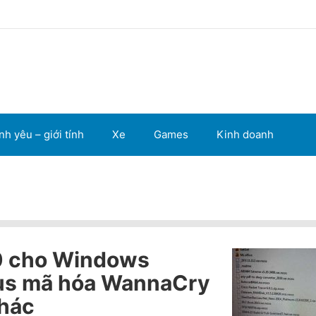
nh yêu – giới tính
Xe
Games
Kinh doanh
0 cho Windows
us mã hóa WannaCry
khác