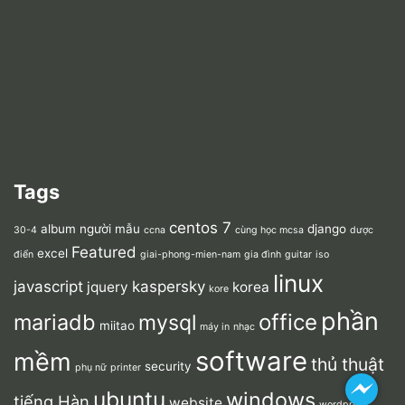
Tags
centos 7
album người mẫu
django
30-4
ccna
cùng học mcsa
dược
Featured
excel
điển
giai-phong-mien-nam
gia đình
guitar
iso
linux
javascript
kaspersky
jquery
korea
kore
phần
mariadb
office
mysql
miitao
máy in
nhạc
software
mềm
thủ thuật
security
phụ nữ
printer
ubuntu
windows
tiếng Hàn
website
wordpress