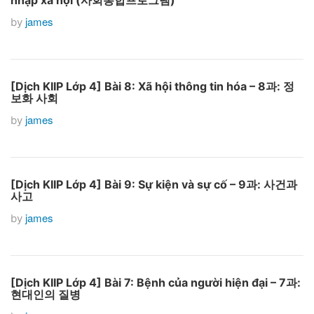
nhập xã hội (사회통합프로그램)
james
by
[Dịch KIIP Lớp 4] Bài 8: Xã hội thông tin hóa – 8과: 정
보화 사회
james
by
[Dịch KIIP Lớp 4] Bài 9: Sự kiện và sự cố – 9과: 사건과
사고
james
by
[Dịch KIIP Lớp 4] Bài 7: Bệnh của người hiện đại – 7과:
현대인의 질병