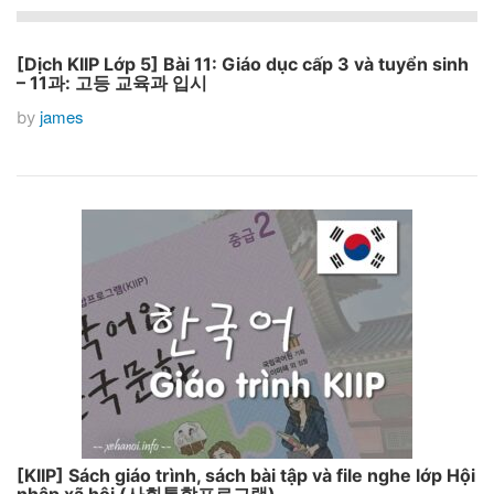
[Dịch KIIP Lớp 5] Bài 11: Giáo dục cấp 3 và tuyển sinh
– 11과: 고등 교육과 입시
james
by
[KIIP] Sách giáo trình, sách bài tập và file nghe lớp Hội