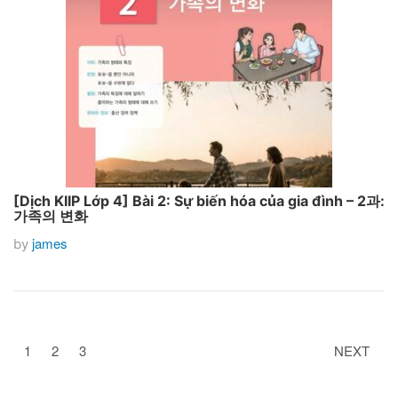
[Dịch KIIP Lớp 4] Bài 2: Sự biến hóa của gia đình – 2과:
가족의 변화
james
by
1
2
3
NEXT