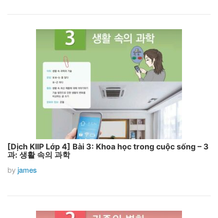
[Dịch KIIP Lớp 4] Bài 3: Khoa học trong cuộc sống – 3
과: 생활 속의 과학
james
by