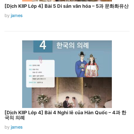
[Dịch KIIP Lớp 4] Bài 5 Di sản văn hóa – 5과 문화화유산
james
by
[Dịch KIIP Lớp 4] Bài 4 Nghi lễ của Hàn Quốc – 4과 한
국의 의례
james
by