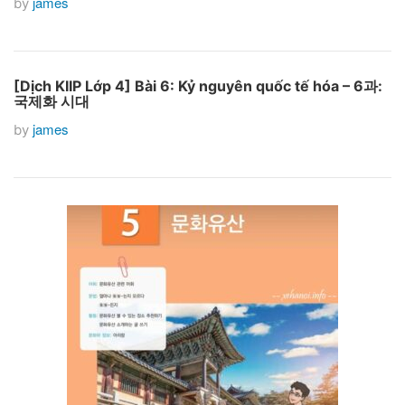
james
by
[Dịch KIIP Lớp 4] Bài 6: Kỷ nguyên quốc tế hóa – 6과:
국제화 시대
james
by