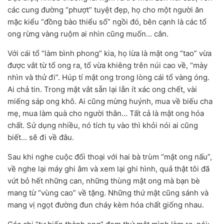
các cung đường “phượt” tuyệt đẹp, họ cho một người ăn
mặc kiểu “đồng bào thiểu số” ngồi đó, bên cạnh là các tổ
ong rừng vàng ruộm ai nhìn cũng muốn… cắn.
Với cái tổ “làm bình phong” kia, họ lừa là mật ong “tao” vừa
được vắt từ tổ ong ra, tổ vừa khiêng trên núi cao về, “mày
nhìn và thử đi”. Húp tí mật ong trong lòng cái tổ vàng óng.
Ai chả tin. Trong mật vắt sẵn lại lẫn ít xác ong chết, vài
miếng sáp ong khô. Ai cũng mừng huýnh, mua về biếu cha
mẹ, mua làm quà cho người thân… Tất cả là mật ong hóa
chất. Sử dụng nhiều, nó tích tụ vào thì khỏi nói ai cũng
biết… sẽ đi về đâu.
Sau khi nghe cuộc đối thoại với hai bà trùm “mật ong nấu”,
về nghe lại máy ghi âm và xem lại ghi hình, quả thật tôi đã
vứt bỏ hết những can, những thùng mật ong mà bạn bè
mang từ “vùng cao” về tặng. Những thứ mật cũng sánh và
mang vị ngọt đường đun cháy kèm hóa chất giống nhau.