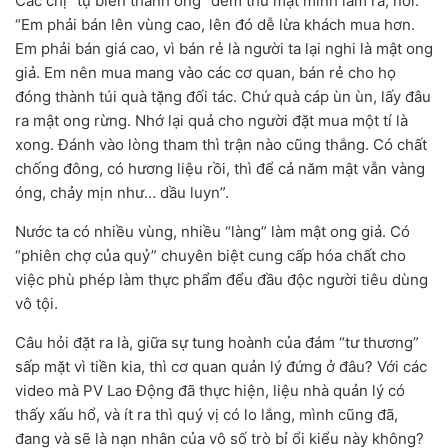
Các chị “tự biến thành ong” đem thứ mật mình làm ra, nói:
“Em phải bán lên vùng cao, lên đó dễ lừa khách mua hơn.
Em phải bán giá cao, vì bán rẻ là người ta lại nghi là mật ong
giả. Em nên mua mang vào các cơ quan, bán rẻ cho họ
đóng thành túi quà tặng đối tác. Chứ quà cáp ùn ùn, lấy đâu
ra mật ong rừng. Nhớ lại quả cho người đặt mua một tí là
xong. Đánh vào lòng tham thì trận nào cũng thắng. Có chất
chống đông, có hương liệu rồi, thì để cả năm mật vẫn vàng
óng, chảy mịn như… dầu luyn”.
Nước ta có nhiều vùng, nhiều “làng” làm mật ong giả. Có
“phiên chợ của quỷ” chuyên biệt cung cấp hóa chất cho
việc phù phép làm thực phẩm đểu đầu độc người tiêu dùng
vô tội.
Câu hỏi đặt ra là, giữa sự tung hoành của đám “tư thương”
sấp mặt vì tiền kia, thì cơ quan quản lý đứng ở đâu? Với các
video mà PV Lao Động đã thực hiện, liệu nhà quản lý có
thấy xấu hổ, và ít ra thì quý vị có lo lắng, mình cũng đã,
đang và sẽ là nạn nhân của vô số trò bỉ ổi kiểu này không?