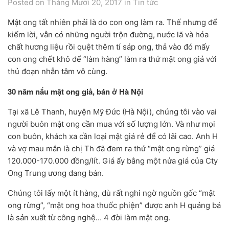
Posted on Tháng Mười 20, 2017
in
Tin tức
Mật ong tất nhiên phải là do con ong làm ra. Thế nhưng để
kiếm lời, vẫn có những người trộn đường, nước lã và hóa
chất hương liệu rồi quệt thêm tí sáp ong, thả vào đó mấy
con ong chết khô để “làm hàng” làm ra thứ mật ong giả với
thủ đoạn nhẫn tâm vô cùng.
30 năm nấu mật ong giả, bán ở Hà Nội
Tại xã Lê Thanh, huyện Mỹ Đức (Hà Nội), chúng tôi vào vai
người buôn mật ong cần mua với số lượng lớn. Và như mọi
con buôn, khách xa cần loại mật giá rẻ để có lãi cao. Anh H
và vợ mau mắn là chị Th đã đem ra thứ “mật ong rừng” giá
120.000-170.000 đồng/lít. Giá ấy bằng một nửa giá của Cty
Ong Trung ương đang bán.
Chúng tôi lấy một ít hàng, dù rất nghi ngờ nguồn gốc “mật
ong rừng”, “mật ong hoa thuốc phiện” được anh H quảng bá
là sản xuất từ công nghệ… 4 đời làm mật ong.