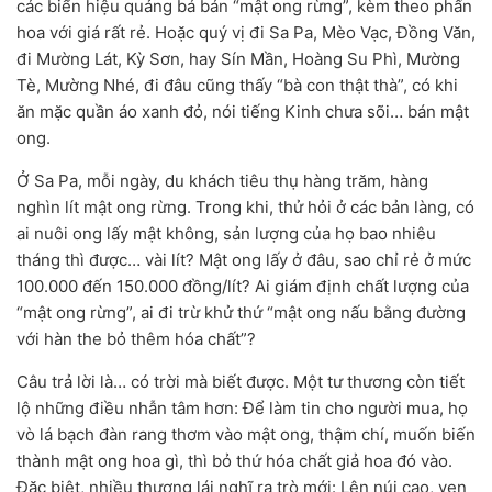
các biển hiệu quảng bá bán “mật ong rừng”, kèm theo phấn
hoa với giá rất rẻ. Hoặc quý vị đi Sa Pa, Mèo Vạc, Đồng Văn,
đi Mường Lát, Kỳ Sơn, hay Sín Mần, Hoàng Su Phì, Mường
Tè, Mường Nhé, đi đâu cũng thấy “bà con thật thà”, có khi
ăn mặc quần áo xanh đỏ, nói tiếng Kinh chưa sõi… bán mật
ong.
Ở Sa Pa, mỗi ngày, du khách tiêu thụ hàng trăm, hàng
nghìn lít mật ong rừng. Trong khi, thử hỏi ở các bản làng, có
ai nuôi ong lấy mật không, sản lượng của họ bao nhiêu
tháng thì được… vài lít? Mật ong lấy ở đâu, sao chỉ rẻ ở mức
100.000 đến 150.000 đồng/lít? Ai giám định chất lượng của
“mật ong rừng”, ai đi trừ khử thứ “mật ong nấu bằng đường
với hàn the bỏ thêm hóa chất”?
Câu trả lời là… có trời mà biết được. Một tư thương còn tiết
lộ những điều nhẫn tâm hơn: Để làm tin cho người mua, họ
vò lá bạch đàn rang thơm vào mật ong, thậm chí, muốn biến
thành mật ong hoa gì, thì bỏ thứ hóa chất giả hoa đó vào.
Đặc biệt, nhiều thương lái nghĩ ra trò mới: Lên núi cao, ven