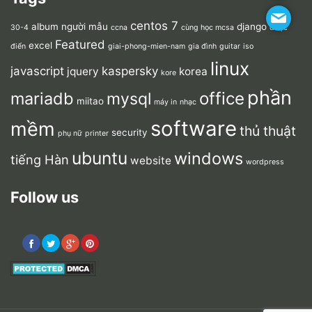
centos 7
album người mẫu
django
30-4
ccna
cùng học mcsa
dược
Featured
excel
điển
giai-phong-mien-nam
gia đình
guitar
iso
linux
javascript
kaspersky
jquery
korea
kore
phần
mariadb
office
mysql
miitao
máy in
nhạc
software
mềm
thủ thuật
security
phụ nữ
printer
ubuntu
windows
tiếng Hàn
website
wordpress
Follow us