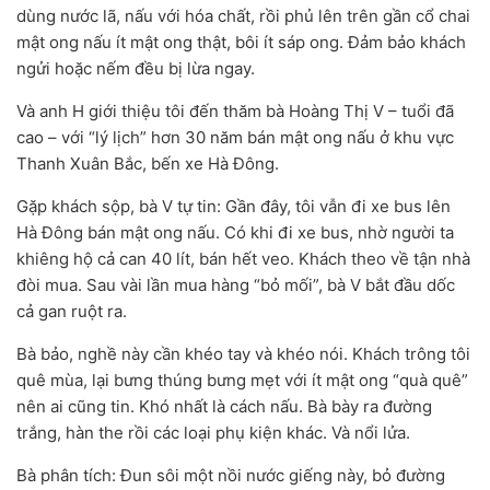
dùng nước lã, nấu với hóa chất, rồi phủ lên trên gần cổ chai
mật ong nấu ít mật ong thật, bôi ít sáp ong. Đảm bảo khách
ngửi hoặc nếm đều bị lừa ngay.
Và anh H giới thiệu tôi đến thăm bà Hoàng Thị V – tuổi đã
cao – với “lý lịch” hơn 30 năm bán mật ong nấu ở khu vực
Thanh Xuân Bắc, bến xe Hà Đông.
Gặp khách sộp, bà V tự tin: Gần đây, tôi vẫn đi xe bus lên
Hà Đông bán mật ong nấu. Có khi đi xe bus, nhờ người ta
khiêng hộ cả can 40 lít, bán hết veo. Khách theo về tận nhà
đòi mua. Sau vài lần mua hàng “bỏ mối”, bà V bắt đầu dốc
cả gan ruột ra.
Bà bảo, nghề này cần khéo tay và khéo nói. Khách trông tôi
quê mùa, lại bưng thúng bưng mẹt với ít mật ong “quà quê”
nên ai cũng tin. Khó nhất là cách nấu. Bà bày ra đường
trắng, hàn the rồi các loại phụ kiện khác. Và nổi lửa.
Bà phân tích: Đun sôi một nồi nước giếng này, bỏ đường