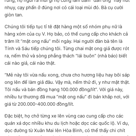
rừng, họ ngửi ra mùi gì họ cũng lẩm bẩm “đàn ong” này hút
nhụy, cạy phấn ở đúng nơi có cái loại mùi đó. Bà cụ cười
giòn tan.
Chúng tôi tiếp tục tỉ tê đặt hàng một số nhóm phụ nữ là
hàng xóm của cụ V. Họ bảo, có thể cung cấp cho khách cả
trăm lít “mật ong nấu” mỗi ngày. Hai người đàn bà tên là
Tính và Sáu tiếp chúng tôi. Từng chai mật ong giả được rót
ra, nếm thử và sòng phẳng thách “lái buôn” (nhà báo) biết
cái nào giả, cái nào thật.
“Mẻ này tôi vừa nấu xong, chưa cho hương liệu hay bôi sáp
ong lên để làm giả đâu. Vậy mà, nếm thử đi, y như mật thật.
Tôi nấu và bán đồng hạng 100.000 đồng/lít”. Với giá này,
nhiều tư thương đã mua “mật ong nấu” đi bán khắp nơi, với
giá từ 200.000-400.000 đồng/lít.
Đặc biệt, họ chở từng xe lên vùng cao cung cấp cho các
quán xá dọc nhiều khu du lịch hoặc dọc các quốc lộ. Ví dụ,
dọc đường từ Xuân Mai lên Hòa Bình, có thể thấy chi chít