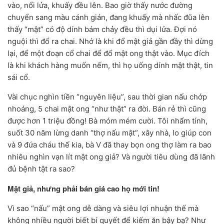
vào, nổi lửa, khuấy đều lên. Bao giờ thấy nước đường
chuyển sang màu cánh gián, đang khuấy mà nhấc đũa lên
thấy “mật” có độ dính bám chảy đều thì dụi lửa. Đợi nó
nguội thì đổ ra chai. Nhớ là khi đổ mật giả gần đầy thì dừng
lại, để một đoạn cổ chai để đổ mật ong thật vào. Mục đích
là khi khách hàng muốn nếm, thì họ uống dính mật thật, tin
sái cổ.
Vài chục nghìn tiền “nguyên liệu”, sau thời gian nấu chớp
nhoáng, 5 chai mật ong “như thật” ra đời. Bán rẻ thì cũng
được hơn 1 triệu đồng! Bà móm mém cười. Tôi nhẩm tính,
suốt 30 năm lừng danh “thợ nấu mật”, xây nhà, lo giúp con
và 9 đứa cháu thế kia, bà V đã thay bọn ong thợ làm ra bao
nhiêu nghìn vạn lít mật ong giả? Và người tiêu dùng đã lãnh
đủ bệnh tật ra sao?
Mật giả, nhưng phải bán giá cao họ mới tin!
Vì sao “nấu” mật ong dễ dàng và siêu lợi nhuận thế mà
không nhiều người biết bí quyết để kiếm ăn bậy bạ? Như