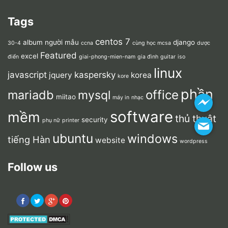
Tags
centos 7
album người mẫu
django
30-4
ccna
cùng học mcsa
dược
Featured
excel
điển
giai-phong-mien-nam
gia đình
guitar
iso
linux
javascript
kaspersky
jquery
korea
kore
phần
mariadb
office
mysql
miitao
máy in
nhạc
software
mềm
thủ thuật
security
phụ nữ
printer
ubuntu
windows
tiếng Hàn
website
wordpress
Follow us