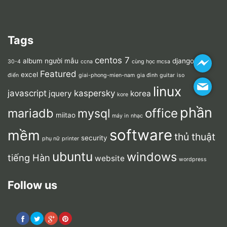
Tags
centos 7
album người mẫu
django
30-4
ccna
cùng học mcsa
dược
Featured
excel
điển
giai-phong-mien-nam
gia đình
guitar
iso
linux
javascript
kaspersky
jquery
korea
kore
phần
mariadb
office
mysql
miitao
máy in
nhạc
software
mềm
thủ thuật
security
phụ nữ
printer
ubuntu
windows
tiếng Hàn
website
wordpress
Follow us