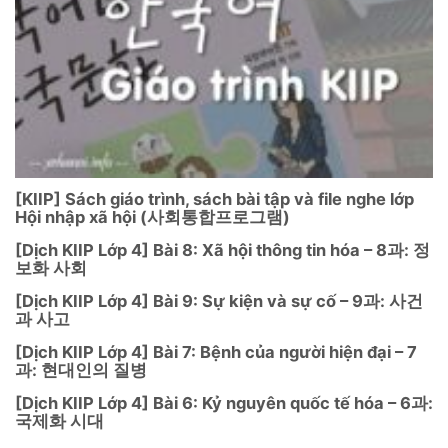
[KIIP] Sách giáo trình, sách bài tập và file nghe lớp
Hội nhập xã hội (사회통합프로그램)
[Dịch KIIP Lớp 4] Bài 8: Xã hội thông tin hóa – 8과: 정
보화 사회
[Dịch KIIP Lớp 4] Bài 9: Sự kiện và sự cố – 9과: 사건
과 사고
[Dịch KIIP Lớp 4] Bài 7: Bệnh của người hiện đại – 7
과: 현대인의 질병
[Dịch KIIP Lớp 4] Bài 6: Kỷ nguyên quốc tế hóa – 6과:
국제화 시대