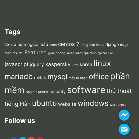
Tags
centos 7
album người mẫu
django
30-4
ccna
cùng học mcsa
dược
Featured
excel
điển
giai-phong-mien-nam
gia đình
guitar
iso
linux
javascript
kaspersky
jquery
korea
kore
phần
mariadb
office
mysql
miitao
máy in
nhạc
software
mềm
thủ thuật
security
phụ nữ
printer
ubuntu
windows
tiếng Hàn
website
wordpress
Follow us