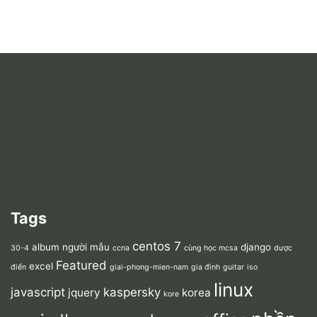
Tags
centos 7
album người mẫu
django
30-4
ccna
cùng học mcsa
dược
Featured
excel
điển
giai-phong-mien-nam
gia đình
guitar
iso
linux
javascript
kaspersky
jquery
korea
kore