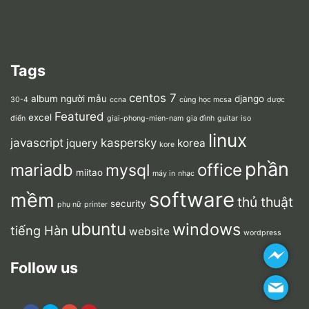
Tags
centos 7
album người mẫu
django
30-4
ccna
cùng học mcsa
dược
Featured
excel
điển
giai-phong-mien-nam
gia đình
guitar
iso
linux
javascript
kaspersky
jquery
korea
kore
phần
mariadb
office
mysql
miitao
máy in
nhạc
software
mềm
thủ thuật
security
phụ nữ
printer
ubuntu
windows
tiếng Hàn
website
wordpress
Follow us