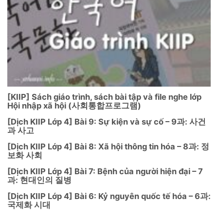
[KIIP] Sách giáo trình, sách bài tập và file nghe lớp
Hội nhập xã hội (사회통합프로그램)
[Dịch KIIP Lớp 4] Bài 9: Sự kiện và sự cố – 9과: 사건
과 사고
[Dịch KIIP Lớp 4] Bài 8: Xã hội thông tin hóa – 8과: 정
보화 사회
[Dịch KIIP Lớp 4] Bài 7: Bệnh của người hiện đại – 7
과: 현대인의 질병
[Dịch KIIP Lớp 4] Bài 6: Kỷ nguyên quốc tế hóa – 6과:
국제화 시대