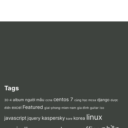
Tags
centos 7
album người mẫu
django
30-4
ccna
cùng học mcsa
dược
Featured
excel
điển
giai-phong-mien-nam
gia đình
guitar
iso
linux
javascript
kaspersky
jquery
korea
kore