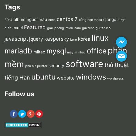
Tags
centos 7
album người mẫu
django
30-4
ccna
cùng học mcsa
dược
Featured
excel
điển
giai-phong-mien-nam
gia đình
guitar
iso
linux
javascript
kaspersky
jquery
korea
kore
phần
mariadb
office
mysql
miitao
máy in
nhạc
software
mềm
thủ thuật
security
phụ nữ
printer
ubuntu
windows
tiếng Hàn
website
wordpress
Follow us