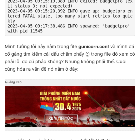
2023-04-05 09:15:19,389 INFO exited: budgetpro (ex
it status 3; not expected)

2023-04-05 09:15:20,392 INFO gave up: budgetpro en
tered FATAL state, too many start retries too quic
kly

2023-04-05 09:17:38,486 INFO spawned: 'budgetpro' 
with pid 11545
gunicorn.conf
Mình tưởng lỗi này nằm trong file
và mình đã
cố gắng tìm kiếm cái dấu chấm phẩy (;) trong file đó xem có
phải lỗi do cú pháp không? Nhưng không phải thế. Cuối
cùng hóa ra vấn đề nó nằm ở đây:
Quảng cáo