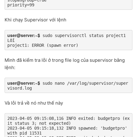
priority=99
Khi chạy Supervisor với lệnh
user@server:~$
 sudo supervisorctl status project1

Lỗi

project1: ERROR (spawn error)
Mình đã kiểm tra lỗi ở trong file log của supervisor bằng
lệnh:
user@server:~$
 sudo nano /var/log/supervisor/super
visord.log
Và lỗi trả về nó như thế này
2023-04-05 09:15:08,116 INFO exited: budgetpro (ex
it status 3; not expected)

2023-04-05 09:15:18,132 INFO spawned: 'budgetpro' 
with pid 11531
