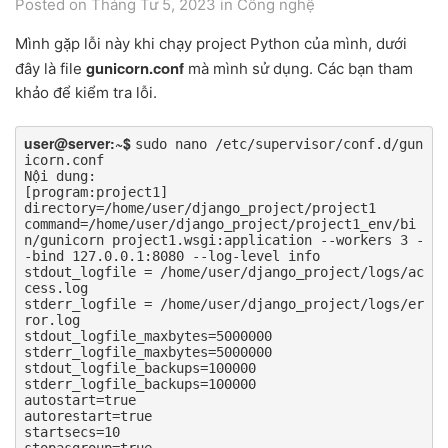
Posted on Tháng Tư 5, 2023
in
Công nghệ
Mình gặp lỗi này khi chạy project Python của mình, dưới
gunicorn.conf
đây là file
mà mình sử dụng. Các bạn tham
khảo để kiểm tra lỗi.
user@server:~$ 
sudo nano /etc/supervisor/conf.d/gun
icorn.conf

Nội dung:

[program:project1]

directory=/home/user/django_project/project1

command=/home/user/django_project/project1_env/bi
n/gunicorn project1.wsgi:application --workers 3 -
-bind 127.0.0.1:8080 --log-level info

stdout_logfile = /home/user/django_project/logs/ac
cess.log

stderr_logfile = /home/user/django_project/logs/er
ror.log

stdout_logfile_maxbytes=5000000

stderr_logfile_maxbytes=5000000

stdout_logfile_backups=100000

stderr_logfile_backups=100000

autostart=true

autorestart=true

startsecs=10

stopasgroup=true
