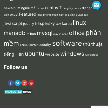
centos 7
album người mẫu
django
30-4
ccna
cùng học mcsa
dược
Featured
excel
điển
giai-phong-mien-nam
gia đình
guitar
iso
linux
javascript
kaspersky
jquery
korea
kore
phần
mariadb
office
mysql
miitao
máy in
nhạc
software
mềm
thủ thuật
security
phụ nữ
printer
ubuntu
windows
tiếng Hàn
website
wordpress
Follow us