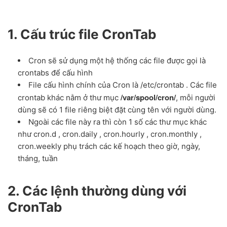
1. Cấu trúc file CronTab
Cron sẽ sử dụng một hệ thống các file được gọi là
crontabs để cấu hình
File cấu hình chính của Cron là /etc/crontab . Các file
/var/spool/cron/
crontab khác nằm ở thư mục
, mỗi người
dùng sẽ có 1 file riêng biệt đặt cùng tên với người dùng.
Ngoài các file này ra thì còn 1 số các thư mục khác
như cron.d , cron.daily , cron.hourly , cron.monthly ,
cron.weekly phụ trách các kế hoạch theo giờ, ngày,
tháng, tuần
2. Các lệnh thường dùng với
CronTab