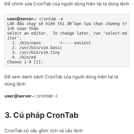
Để chỉnh sửa CronTab của người dùng hiện tại ta dùng lệnh
user@server~:
 crontab -e

Lần đầu chạy sẽ hiển thị để bạn lựa chọn chương tr
ình soạn thảo

Select an editor.  To change later, run 'select-ed
itor'.

  1. /bin/nano        <---- easiest

  2. /usr/bin/vim.basic

  3. /usr/bin/vim.tiny

  4. /bin/ed

Choose 1-4 [1]:
Để xem danh sách CronTab của người dùng hiện tại ta
dùng lệnh
user@server~:
crontab -l
3. Cú pháp CronTab
CronTab có cấu gồm: lịch và câu lệnh