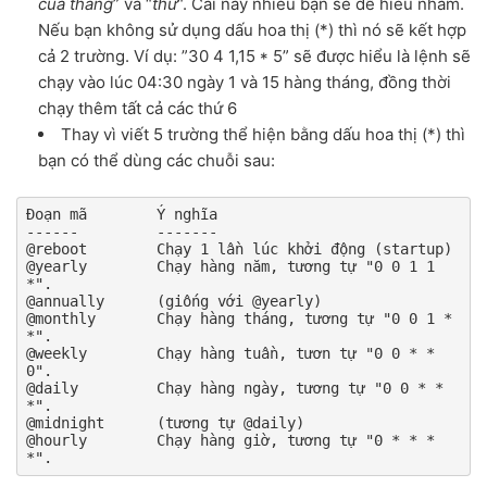
của tháng
” và “
thứ
“. Cái này nhiều bạn sẽ dễ hiểu nhầm.
Nếu bạn không sử dụng dấu hoa thị (*) thì nó sẽ kết hợp
cả 2 trường. Ví dụ: ”30 4 1,15 * 5” sẽ được hiểu là lệnh sẽ
chạy vào lúc 04:30 ngày 1 và 15 hàng tháng, đồng thời
chạy thêm tất cả các thứ 6
Thay vì viết 5 trường thể hiện bằng dấu hoa thị (*) thì
bạn có thể dùng các chuỗi sau:
Đoạn mã        Ý nghĩa

------         -------

@reboot        Chạy 1 lần lúc khởi động (startup)

@yearly        Chạy hàng năm, tương tự "0 0 1 1 
*".

@annually      (giống với @yearly)

@monthly       Chạy hàng tháng, tương tự "0 0 1 * 
*".

@weekly        Chạy hàng tuần, tươn tự "0 0 * * 
0".

@daily         Chạy hàng ngày, tương tự "0 0 * * 
*".

@midnight      (tương tự @daily)

@hourly        Chạy hàng giờ, tương tự "0 * * * 
*".