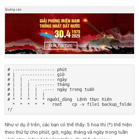
Quảng cáo
# .---------------- phút

# |  .------------- giờ

# |  |  .---------- ngày

# |  |  |  .------- tháng

# |  |  |  |  .---- ngày trong tuần

# |  |  |  |  |

# *  *  *  *  * người_dùng  Lệnh thực hiện

  *  *  *  *  *   root    cp -v file1 backup_folde
r/
Như ví dụ ở trên, các bạn có thể thấy: 5 hoa thị (*) thể hiện
theo thứ tự cho phút, giờ, ngày, tháng và ngày trong tuần