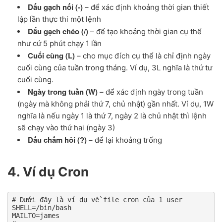
Dấu gạch nối (-)
– để xác định khoảng thời gian thiết
lập lần thực thi một lệnh
Dấu gạch chéo (/)
– để tạo khoảng thời gian cụ thể
như cứ 5 phút chạy 1 lần
Cuối cùng (L)
– cho mục đích cụ thể là chỉ định ngày
cuối cùng của tuần trong tháng. Ví dụ, 3L nghĩa là thứ tư
cuối cùng.
Ngày trong tuần (W)
– để xác định ngày trong tuần
(ngày mà không phải thứ 7, chủ nhật) gần nhất. Ví dụ, 1W
nghĩa là nếu ngày 1 là thứ 7, ngày 2 là chủ nhật thì lệnh
sẽ chạy vào thứ hai (ngày 3)
Dấu chấm hỏi (?)
– để lại khoảng trống
4. Ví dụ Cron
# Dưới đây là ví dụ về file cron của 1 user

SHELL=/bin/bash

MAILTO=james
