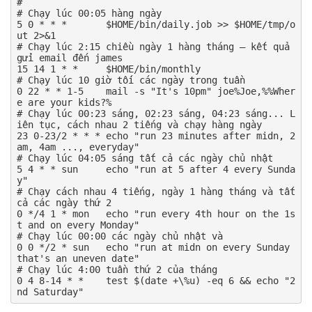
#

# Chạy lúc 00:05 hàng ngày

5 0 * * *       $HOME/bin/daily.job >> $HOME/tmp/o
ut 2>&1

# Chạy lúc 2:15 chiều ngày 1 hàng tháng — kết quả 
gửi email đến james

15 14 1 * *     $HOME/bin/monthly

# Chạy lúc 10 giờ tối các ngày trong tuần

0 22 * * 1-5    mail -s "It's 10pm" joe%Joe,%%Wher
e are your kids?%

# Chạy lúc 00:23 sáng, 02:23 sáng, 04:23 sáng... L
iên tục, cách nhau 2 tiếng và chạy hàng ngày

23 0-23/2 * * * echo "run 23 minutes after midn, 2
am, 4am ..., everyday"

# Chạy lúc 04:05 sáng tất cả các ngày chủ nhật

5 4 * * sun     echo "run at 5 after 4 every Sunda
y"

# Chạy cách nhau 4 tiếng, ngày 1 hàng tháng và tất 
cả các ngày thứ 2

0 */4 1 * mon   echo "run every 4th hour on the 1s
t and on every Monday"

# Chạy lúc 00:00 các ngày chủ nhật và 

0 0 */2 * sun   echo "run at midn on every Sunday 
that's an uneven date"

# Chạy lúc 4:00 tuần thứ 2 của tháng

0 4 8-14 * *    test $(date +\%u) -eq 6 && echo "2
nd Saturday"