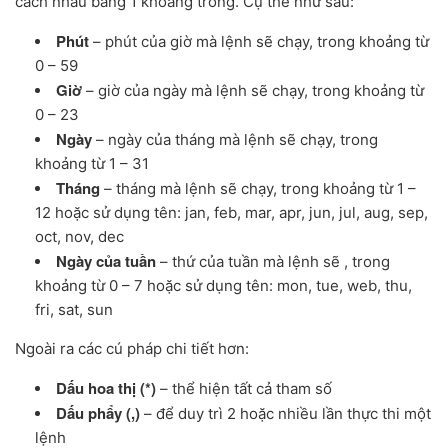
cách nhau bằng 1 khoảng trống. Cụ thể như sau:
Phút
– phút của giờ mà lệnh sẽ chạy, trong khoảng từ
0 – 59
Giờ
– giờ của ngày mà lệnh sẽ chạy, trong khoảng từ
0 – 23
Ngày
– ngày của tháng mà lệnh sẽ chạy, trong
khoảng từ 1 – 31
Tháng
– tháng mà lệnh sẽ chạy, trong khoảng từ 1 –
12 hoặc sử dụng tên: jan, feb, mar, apr, jun, jul, aug, sep,
oct, nov, dec
Ngày của tuần
– thứ của tuần mà lệnh sẽ , trong
khoảng từ 0 – 7 hoặc sử dụng tên: mon, tue, web, thu,
fri, sat, sun
Ngoài ra các cú pháp chi tiết hơn:
Dấu hoa thị (*)
– thể hiện tất cả tham số
Dấu phẩy (,)
– để duy trì 2 hoặc nhiều lần thực thi một
lệnh