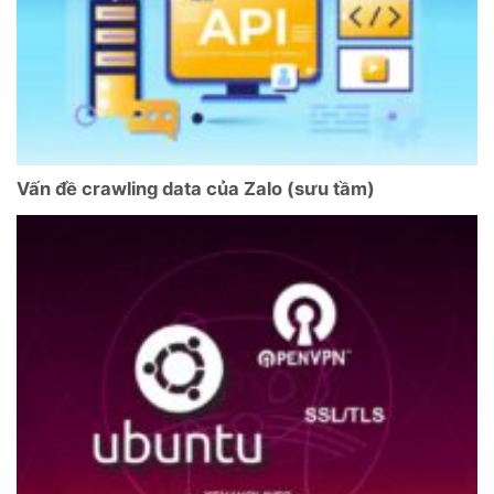
Vấn đề crawling data của Zalo (sưu tầm)