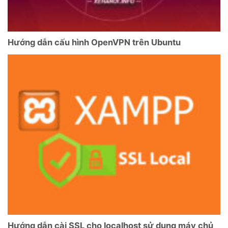
Hướng dẫn cấu hình OpenVPN trên Ubuntu
Hướng dẫn cài SSL cho localhost sử dụng máy chủ