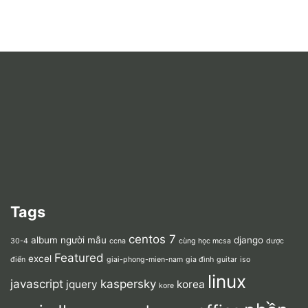
Tags
centos 7
album người mẫu
django
30-4
ccna
cùng học mcsa
dược
Featured
excel
điển
giai-phong-mien-nam
gia đình
guitar
iso
linux
javascript
kaspersky
jquery
korea
kore