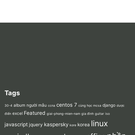
Tags
centos 7
album người mẫu
django
30-4
ccna
cùng học mcsa
dược
Featured
excel
điển
giai-phong-mien-nam
gia đình
guitar
iso
linux
javascript
kaspersky
jquery
korea
kore