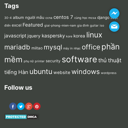
Tags
centos 7
album người mẫu
django
30-4
ccna
cùng học mcsa
dược
Featured
excel
điển
giai-phong-mien-nam
gia đình
guitar
iso
linux
javascript
kaspersky
jquery
korea
kore
phần
mariadb
office
mysql
miitao
máy in
nhạc
software
mềm
thủ thuật
security
phụ nữ
printer
ubuntu
windows
tiếng Hàn
website
wordpress
Follow us