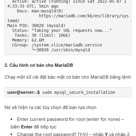
  Active: active (running) since Sat 2022-05-07 1
4:33:33 UTC; 5min ago

    Docs: man:mysqld(8)

             https://mariadb.com/kb/en/library/sys
temd/

Main PID: 30828 (mysqld)

  Status: "Taking your SQL requests now..."

   Tasks: 30 (limit: 1066)

  Memory: 62.6M

  CGroup: /system.slice/mariadb.service

          └─30828 /usr/sbin/mysqld
2. Cấu hình cơ bản cho MariaDB
Chạy một số cài đặt bảo mật cơ bản cho MariaDB bằng lệnh
user@server:~$
 sudo mysql_secure_installation
Nó sẽ hiện ra các tùy chọn để bạn lựa chọn
Enter current password for root (enter for none) –
Enter
bấm
để tiếp tục
Y
Change the root password? [Y/n] – nhập
và nhập 2