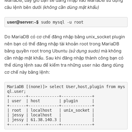
MariaDB, bây giờ bạn sẽ đăng nhập vào MariaDB sử dụng
câu lệnh bên dưới
(không cần dùng mật khẩu)
user@server:~$
 sudo mysql -u root
Do MariaDB có cơ chế đăng nhập bằng unix_socket plugin
nên bạn có thể đăng nhập tài khoản root trong MariaDB
bằng quyền root trong Ubuntu
(sử dụng sudo)
mà không
cần nhập mật khẩu. Sau khi đăng nhập thành công bạn có
thể dùng lệnh sau để kiểm tra những user nào đang dùng
cơ chế này bằng lệnh:
MariaDB [(none)]> select User,host,plugin from mys
ql.user;

+-------+-------------+-------------+

| user  | host        | plugin      |

+-------+-------------+-------------+

| root  | localhost   | unix_socket |

| jessy | localhost   |             |

| jessy | 61.38.140.3 |             |

+-------+-------------+-------------+