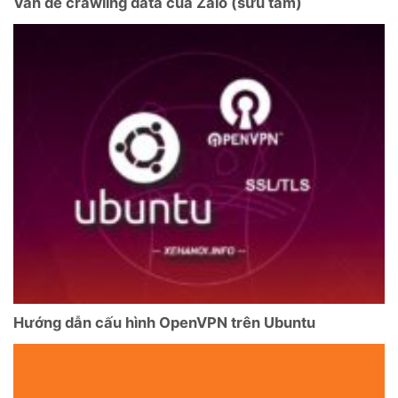
Vấn đề crawling data của Zalo (sưu tầm)
Hướng dẫn cấu hình OpenVPN trên Ubuntu