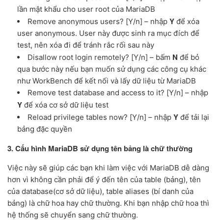
lần mật khẩu cho user root của MariaDB
Y
Remove anonymous users? [Y/n] – nhập
để xóa
user anonymous. User này được sinh ra mục đích để
test, nên xóa đi để tránh rắc rối sau này
N
Disallow root login remotely? [Y/n] – bấm
để bỏ
qua bước này nếu bạn muốn sử dụng các công cụ khác
như WorkBench để kết nối và lấy dữ liệu từ MariaDB
Remove test database and access to it? [Y/n] – nhập
Y
để xóa cơ sở dữ liệu test
Y
Reload privilege tables now? [Y/n] – nhập
để tải lại
bảng đặc quyền
3. Cấu hình MariaDB sử dụng tên bảng là chữ thường
Việc này sẽ giúp các bạn khi làm việc với MariaDB dễ dàng
hơn vì không cần phải để ý đến tên của table (bảng), tên
của database(cơ sở dữ liệu), table aliases (bí danh của
bảng) là chữ hoa hay chữ thường. Khi bạn nhập chữ hoa thì
hệ thống sẽ chuyển sang chữ thường.