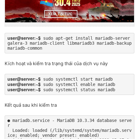
user@server:~$
 sudo apt-get install mariadb-server 
galera-3 mariadb-client libmariadb3 mariadb-backup 
mariadb-common
Kích hoạt và kiểm tra trạng thái của dịch vụ này
user@server:~$
user@server:~$
user@server:~$
 sudo systemctl status mariadb
Kết quả sau khi kiểm tra
● mariadb.service - MariaDB 10.3.34 database serve
r

  Loaded: loaded (/lib/systemd/system/mariadb.serv
ice; enabled; vendor preset: enabled)
