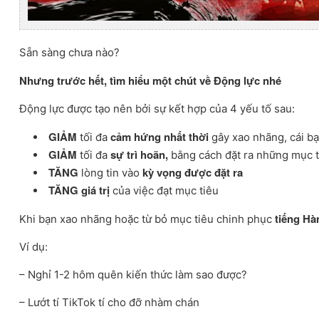
Sẵn sàng chưa nào?
Nhưng trước hết, tìm hiểu một chút về Động lực nhé
Động lực được tạo nên bởi sự kết hợp của 4 yếu tố sau:
GIẢM
cảm hứng nhất thời
tối đa
gây xao nhãng, cái b
GIẢM
sự trì hoãn,
tối đa
bằng cách đặt ra những mục ti
TĂNG
kỳ vọng được đặt ra
lòng tin vào
TĂNG giá trị
của việc đạt mục tiêu
tiếng Hà
Khi bạn xao nhãng hoặc từ bỏ mục tiêu chinh phục
Ví dụ:
– Nghỉ 1-2 hôm quên kiến thức làm sao được?
– Lướt tí TikTok tí cho đỡ nhàm chán