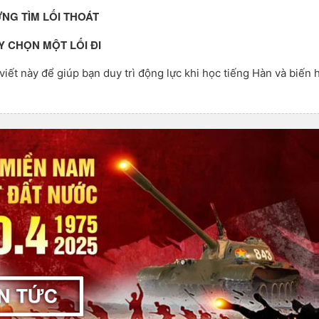
NG TÌM LỐI THOÁT
Y CHỌN MỘT LỐI ĐI
 viết này để giúp bạn duy trì động lực khi học tiếng Hàn và biến 