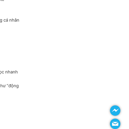
ng cá nhân
học nhanh
 như “động