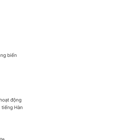
óng biến
 hoạt động
g tiếng Hàn
ate