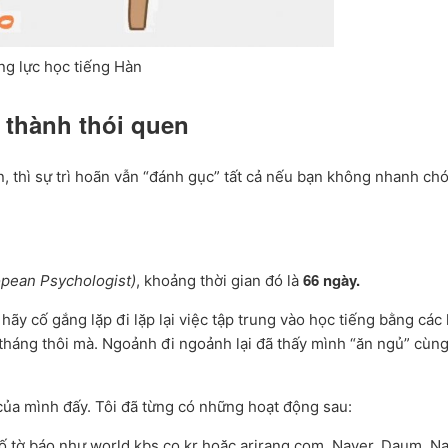
g lực học tiếng Hàn
n thành thói quen
, thì sự trì hoãn vẫn “đánh gục” tất cả nếu bạn không nhanh ch
66 ngày.
opean Psychologist)
, khoảng thời gian đó là
hãy cố gắng lặp đi lặp lại việc tập trung vào học tiếng bằng các
2 tháng thôi mà. Ngoảnh đi ngoảnh lại đã thấy mình “ăn ngủ” cùn
của mình đấy. Tôi đã từng có những hoạt động sau:
ố tờ báo như world.kbs.co.kr hoặc arirang.com, Naver, Daum, N