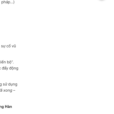
ng pháp…)
 sự cổ vũ
iến bộ”.
úc đẩy động
ng sử dụng
đã xong –
ếng Hàn