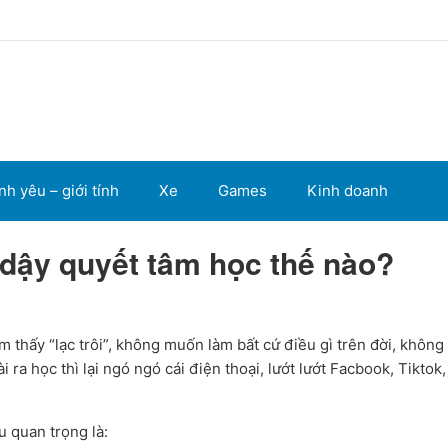
nh yêu – giới tính
Xe
Games
Kinh doanh
 dậy quyết tâm học thế nào?
m thấy “lạc trôi”, không muốn làm bất cứ điều gì trên đời, khôn
ra học thì lại ngó ngó cái điện thoại, lướt lướt Facbook, Tiktok
u quan trọng là: