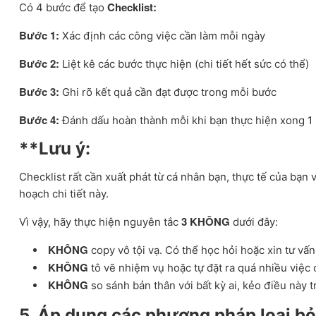
Checklist:
Có 4 bước để tạo
Bước 1:
Xác định các công việc cần làm mỗi ngày
Bước 2:
Liệt kê các bước thực hiện (chi tiết hết sức có thể)
Bước 3:
Ghi rõ kết quả cần đạt được trong mỗi bước
Bước 4:
Đánh dấu hoàn thành mỗi khi bạn thực hiện xong 1
​**Lưu ý:
Checklist rất cần xuất phát từ cá nhân bạn, thực tế của bạn 
hoạch chi tiết này.
3 KHÔNG
Vì vậy, hãy thực hiện nguyên tắc
dưới đây:
KHÔNG
copy vô tội vạ. Có thể học hỏi hoặc xin tư vấ
KHÔNG
tô vẽ nhiệm vụ hoặc tự đặt ra quá nhiều việc 
KHÔNG
so sánh bản thân với bất kỳ ai, kẻo điều này t
5. Áp dụng các phương pháp loại b