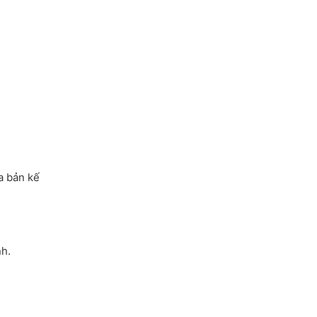
ua bản kế
nh.