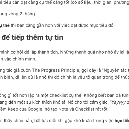
 tiêu cần đạt càng cụ thể càng tốt (có số liệu, thời gian, phươ
rong vòng 2 tháng.
ụ thể
thì bạn càng gần hơn với việc đạt được mục tiêu đó.
để tiếp thêm tự tin
ình cơ hội để lập thành tích. Những thành quả nho nhỏ ấy lại là
in vào chính mình.
ng tác giả cuốn The Progress Principle, gọi đây là “Nguyên tắc t
 biến, đi lên dù là nhỏ thì đó chính là yếu tố quan trọng để th
g gì tốt hơn lập ra một checklist cụ thể. Không biết bạn đã từ
ang đến một sự kích thích khó tả. Nó cho tôi cảm giác:
“Yayyyy 
m Keep của Google, nó tạo Note và Checklist rất tốt.
học ti
thấy chán nản, bất lực mỗi khi gặp khó khăn trong việc