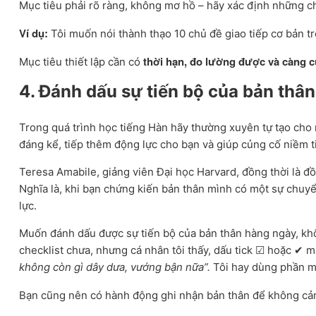
Mục tiêu phải rõ ràng, không mơ hồ – hãy xác định những chỉ
Ví dụ:
Tôi muốn nói thành thạo 10 chủ đề giao tiếp cơ bản t
thời hạn, đo lường được và càng c
Mục tiêu thiết lập cần có
4. Đánh dấu sự tiến bộ của bản thân 
Trong quá trình học tiếng Hàn hãy thường xuyên tự tạo cho m
đáng kể, tiếp thêm động lực cho bạn và giúp củng cố niềm t
Teresa Amabile, giảng viên Đại học Harvard, đồng thời là đồ
Nghĩa là, khi bạn chứng kiến bản thân mình có một sự chuyển
lực.
Muốn đánh dấu được sự tiến bộ của bản thân hàng ngày, khôn
checklist chưa, nhưng cá nhân tôi thấy, dấu tick ☑ hoặc ✔ m
không còn gì dây dưa, vướng bận nữa”.
Tôi hay dùng phần mề
Bạn cũng nên có hành động ghi nhận bản thân để không cảm 