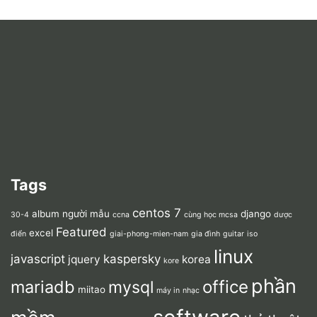
Tags
centos 7
album người mẫu
django
30-4
ccna
cùng học mcsa
dược
Featured
excel
điển
giai-phong-mien-nam
gia đình
guitar
iso
linux
javascript
kaspersky
jquery
korea
kore
phần
mariadb
office
mysql
miitao
máy in
nhạc