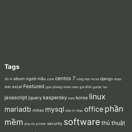
Tags
centos 7
album người mẫu
django
30-4
ccna
cùng học mcsa
dược
Featured
excel
điển
giai-phong-mien-nam
gia đình
guitar
iso
linux
javascript
kaspersky
jquery
korea
kore
phần
mariadb
office
mysql
miitao
máy in
nhạc
software
mềm
thủ thuật
security
phụ nữ
printer