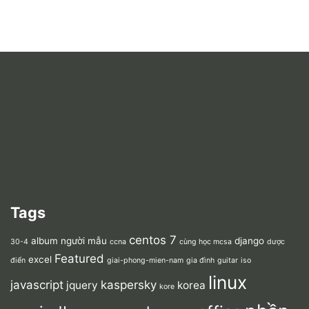
Tags
centos 7
album người mẫu
django
30-4
ccna
cùng học mcsa
dược
Featured
excel
điển
giai-phong-mien-nam
gia đình
guitar
iso
linux
javascript
kaspersky
jquery
korea
kore