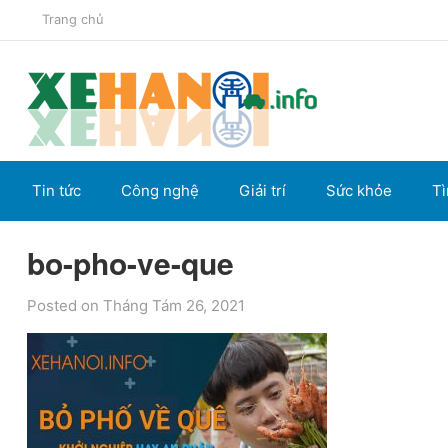
Trang chủ
Tin tức
Công nghệ
Giải trí
Sức khỏe
Tì
bo-pho-ve-que
Posted on Tháng Tám 26, 2021