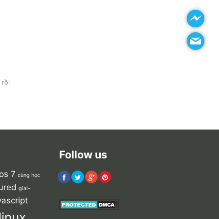
 rồi
Follow us
os 7
cùng học
ured
giai-
vascript
linux