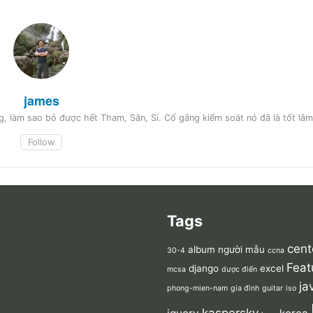
james
, làm sao bỏ được hết Tham, Sân, Si. Cố gắng kiểm soát nó đã là tốt lắm
Follow
Tags
cent
album người mẫu
30-4
ccna
Feat
django
excel
mcsa
dược điển
ja
phong-mien-nam
gia đình
guitar
iso