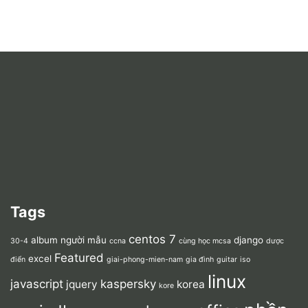
Tags
centos 7
album người mẫu
django
30-4
ccna
cùng học mcsa
dược
Featured
excel
điển
giai-phong-mien-nam
gia đình
guitar
iso
linux
javascript
kaspersky
jquery
korea
kore