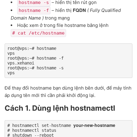
– hiển thị tên rút gọn
hostname -s
FQDN
– hiển thị
( Fully Qualified
hostname -f
Domain Name )
trong mạng
Hoặc xem ở trong file hostname bằng lệnh
# cat /etc/hostname
root@vps:~# hostname

vps

root@vps:~# hostname -f

vps.xehanoi

root@vps:~# hostname -s

vps
Để thay đổi hostname bạn dùng lệnh bên dưới, để máy tính
áp dụng tên mới thì cần phải khởi động lại.
Cách 1. Dùng lệnh hostnamectl
your-new-hostname
# hostnamectl set-hostname 
# hostnamectl status

# shutdown --reboot