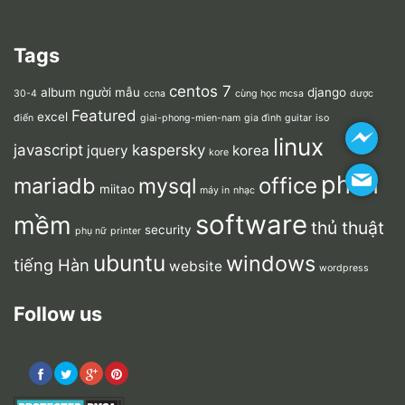
Tags
centos 7
album người mẫu
django
30-4
ccna
cùng học mcsa
dược
Featured
excel
điển
giai-phong-mien-nam
gia đình
guitar
iso
linux
javascript
kaspersky
jquery
korea
kore
phần
mariadb
office
mysql
miitao
máy in
nhạc
software
mềm
thủ thuật
security
phụ nữ
printer
ubuntu
windows
tiếng Hàn
website
wordpress
Follow us