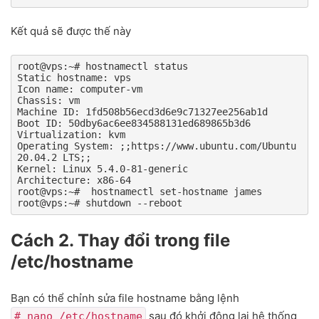
Kết quả sẽ được thế này
root@vps:~# hostnamectl status

Static hostname: vps

Icon name: computer-vm

Chassis: vm

Machine ID: 1fd508b56ecd3d6e9c71327ee256ab1d

Boot ID: 50dby6ac6ee834588131ed689865b3d6

Virtualization: kvm

Operating System: ;;https://www.ubuntu.com/Ubuntu 
20.04.2 LTS;;

Kernel: Linux 5.4.0-81-generic

Architecture: x86-64

root@vps:~#  hostnamectl set-hostname james

root@vps:~# shutdown --reboot
Cách 2. Thay đổi trong file
/etc/hostname
Bạn có thể chỉnh sửa file hostname bằng lệnh
sau đó khởi động lại hệ thống
# nano /etc/hostname