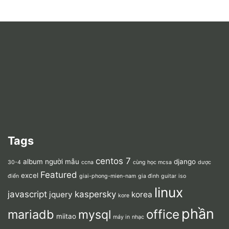
Tags
centos 7
album người mẫu
django
30-4
ccna
cùng học mcsa
dược
Featured
excel
điển
giai-phong-mien-nam
gia đình
guitar
iso
linux
javascript
kaspersky
jquery
korea
kore
phần
mariadb
office
mysql
miitao
máy in
nhạc