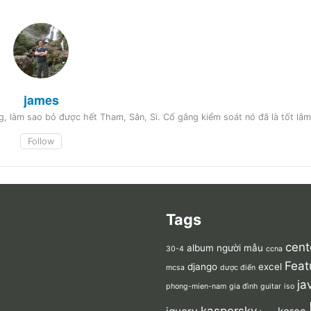
james
, làm sao bỏ được hết Tham, Sân, Si. Cố gắng kiểm soát nó đã là tốt lắm
Follow
Tags
cent
album người mẫu
30-4
ccna
Feat
django
excel
mcsa
dược điển
ja
phong-mien-nam
gia đình
guitar
iso