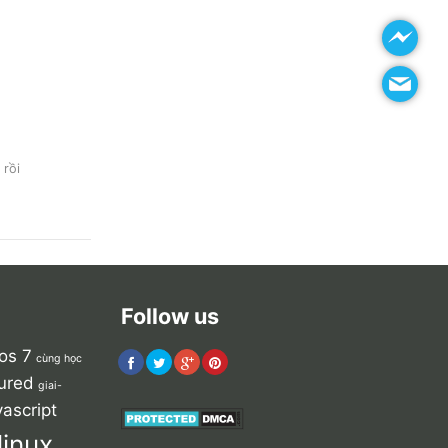
 rồi
Follow us
os 7
cùng học
ured
giai-
vascript
linux