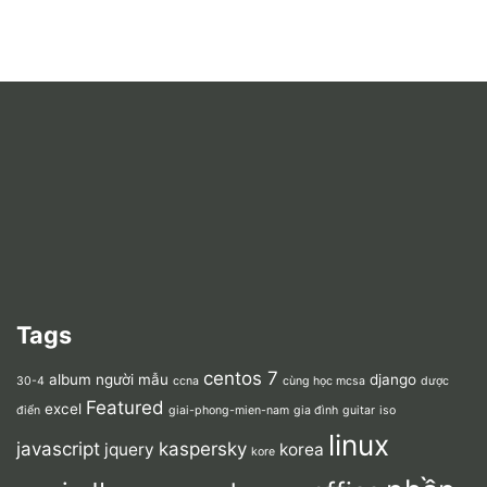
Tags
centos 7
album người mẫu
django
30-4
ccna
cùng học mcsa
dược
Featured
excel
điển
giai-phong-mien-nam
gia đình
guitar
iso
linux
javascript
kaspersky
jquery
korea
kore