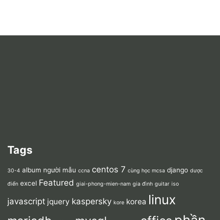
Tags
centos 7
album người mẫu
django
30-4
ccna
cùng học mcsa
dược
Featured
excel
điển
giai-phong-mien-nam
gia đình
guitar
iso
linux
javascript
kaspersky
jquery
korea
kore