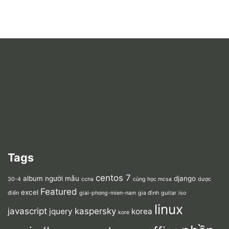
Tags
centos 7
album người mẫu
django
30-4
ccna
cùng học mcsa
dược
Featured
excel
điển
giai-phong-mien-nam
gia đình
guitar
iso
linux
javascript
kaspersky
jquery
korea
kore