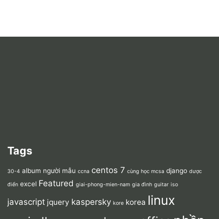
Tags
centos 7
album người mẫu
django
30-4
ccna
cùng học mcsa
dược
Featured
excel
điển
giai-phong-mien-nam
gia đình
guitar
iso
linux
javascript
kaspersky
jquery
korea
kore