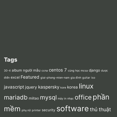
Tags
centos 7
album người mẫu
django
30-4
ccna
cùng học mcsa
dược
Featured
excel
điển
giai-phong-mien-nam
gia đình
guitar
iso
linux
javascript
kaspersky
jquery
korea
kore
phần
mariadb
office
mysql
miitao
máy in
nhạc
software
mềm
thủ thuật
security
phụ nữ
printer