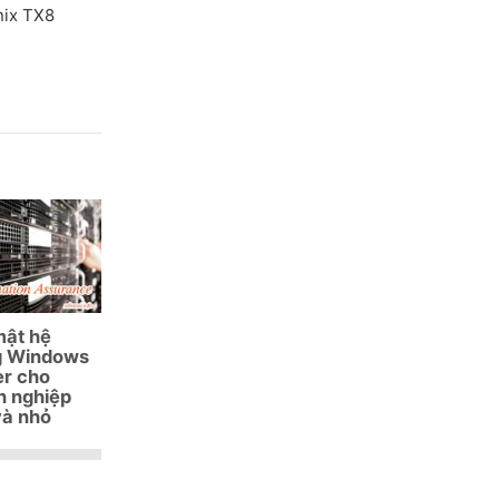
nix TX8
mật hệ
g Windows
er cho
h nghiệp
và nhỏ