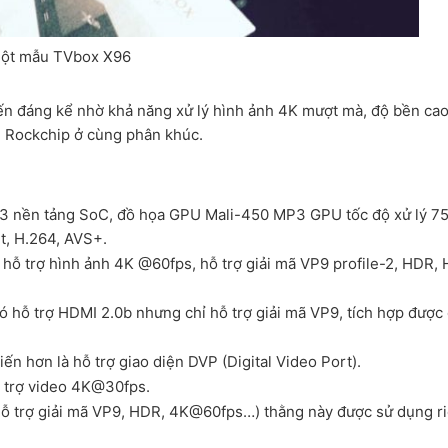
ột mẫu TVbox X96
ến đáng kể nhờ khả năng xử lý hình ảnh 4K mượt mà, độ bền cao
g Rockchip ở cùng phân khúc.
3 nền tảng SoC, đồ họa GPU Mali-450 MP3 GPU tốc độ xử lý 7
t, H.264, AVS+.
hỗ trợ hình ảnh 4K @60fps, hỗ trợ giải mã VP9 profile-2, HDR, 
hỗ trợ HDMI 2.0b nhưng chỉ hỗ trợ giải mã VP9, tích hợp được
n hơn là hỗ trợ giao diện DVP (Digital Video Port).
ỗ trợ video 4K@30fps.
ỗ trợ giải mã VP9, HDR, 4K@60fps…) thằng này được sử dụng r