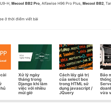
Mecool BB2 Pro
Mecool BB2
x U9-H,
, Alfawise H96 Pro Plus,
, Ta
e ở thời điểm viết bài
cài
Xử lý ngày
Cách lấy giá trị
Bảo 
tháng trong
của select box
thốn
ử
Django khi làm
trong HTML sử
Serv
chủ
việc với nhiều
dụng javascript /
doan
múi giờ
JQuery
vừa 