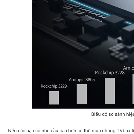
Biểu đồ so sánh hiệ
Nếu các bạn có nhu cầu cao hơn có thể mua những TVbox t