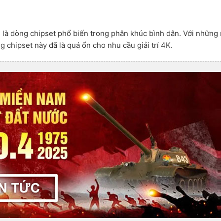
 là dòng chipset phổ biến trong phân khúc bình dân. Với những
 chipset này đã là quá ổn cho nhu cầu giải trí 4K.