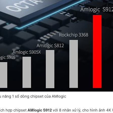
u năng 1 số dòng chipset của AMlogic
AMlogic S912
ích hợp chipset
với 8 nhân xử lý, cho hình ảnh 4K