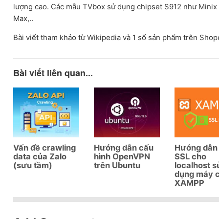
lượng cao. Các mẫu TVbox sử dụng chipset S912 như Mini
Max,..
Bài viết tham khảo từ Wikipedia và 1 số sản phẩm trên Shope
Bài viết liên quan...
Vấn đề crawling
Hướng dẫn cấu
Hướng dẫn 
data của Zalo
hình OpenVPN
SSL cho
(sưu tầm)
trên Ubuntu
localhost s
dụng máy 
XAMPP