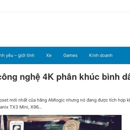
nh yêu – giới tính
Xe
Games
Kinh doanh
công nghệ 4K phân khúc bình d
pset mới nhất của hãng AMlogic nhưng nó đang được tích hợp k
Tanix TX3 Mini, X96…