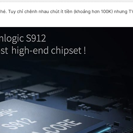
hé. Tuy chỉ chênh nhau chút ít tiền (khoảng hơn 100K) nhưng 