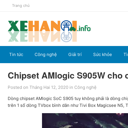
Trang chủ
Tin tức
Công nghệ
Giải trí
Sức khỏe
Tì
Chipset AMlogic S905W cho 
Posted on Tháng Hai 12, 2020
in
Công nghệ
Dòng chipset AMlogic SoC S905 tuy không phải là dòng chi
trên 1 số dòng TVbox bình dân như Tivi Box Magicsee N5, 