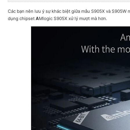
Các bạn nên lưu ý sự khác biệt giữa mẫu S905X và S905W n
A
dụng chipset
Mlogic S905X xử lý mượt mà hơn.