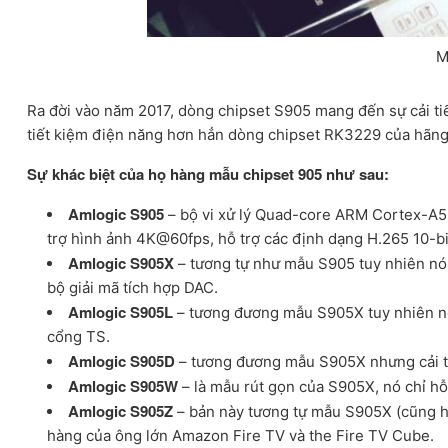
M
Ra đời vào năm 2017, dòng chipset S905 mang đến sự cải ti
tiết kiệm điện năng hơn hẳn dòng chipset RK3229 của hãn
Sự khác biệt của họ hàng mẫu chipset 905 như sau:
Amlogic S905
– bộ vi xử lý Quad-core ARM Cortex-A5
trợ hình ảnh 4K@60fps, hỗ trợ các định dạng H.265 10-bi
Amlogic S905X
– tương tự như mẫu S905 tuy nhiên nó 
bộ giải mã tích hợp DAC.
Amlogic S905L
– tương đương mẫu S905X tuy nhiên nó 
cổng TS.
Amlogic S905D
– tương đương mẫu S905X nhưng cải tiế
Amlogic S905W
– là mẫu rút gọn của S905X, nó chỉ h
Amlogic S905Z
– bản này tương tự mẫu S905X (cũng h
hàng của ông lớn Amazon Fire TV và the Fire TV Cube.