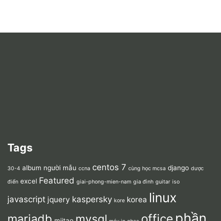
Tags
centos 7
album người mẫu
django
30-4
ccna
cùng học mcsa
dược
Featured
excel
điển
giai-phong-mien-nam
gia đình
guitar
iso
linux
javascript
kaspersky
jquery
korea
kore
phần
mariadb
office
mysql
miitao