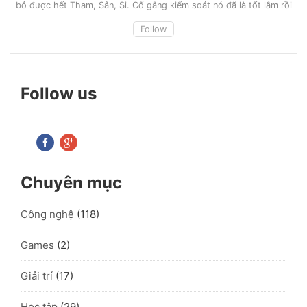
bỏ được hết Tham, Sân, Si. Cố gắng kiểm soát nó đã là tốt lắm rồi
Follow
Follow us
Chuyên mục
Công nghệ
(118)
Games
(2)
Giải trí
(17)
Học tập
(29)