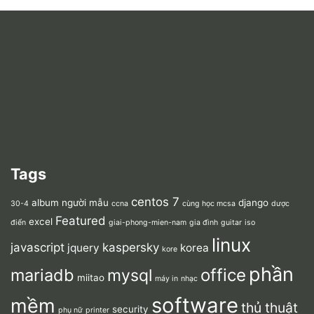
Tags
centos 7
album người mẫu
django
30-4
ccna
cùng học mcsa
dược
Featured
excel
điển
giai-phong-mien-nam
gia đình
guitar
iso
linux
javascript
kaspersky
jquery
korea
kore
phần
mariadb
office
mysql
miitao
máy in
nhạc
software
mềm
thủ thuật
security
phụ nữ
printer