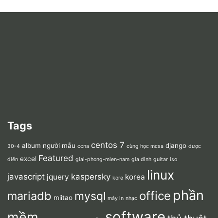
Tags
centos 7
album người mẫu
django
30-4
ccna
cùng học mcsa
dược
Featured
excel
điển
giai-phong-mien-nam
gia đình
guitar
iso
linux
javascript
kaspersky
jquery
korea
kore
phần
mariadb
office
mysql
miitao
máy in
nhạc
software
mềm