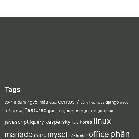
Tags
centos 7
album người mẫu
django
30-4
ccna
cùng học mcsa
dược
Featured
excel
điển
giai-phong-mien-nam
gia đình
guitar
iso
linux
javascript
kaspersky
jquery
korea
kore
phần
mariadb
office
mysql
miitao
máy in
nhạc