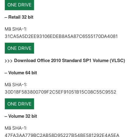
ONE DRIVE
– Retail 32 bit
Mã SHA-1:
31CA5A5D2EE93106EDEB8A5A87C6555170DA4081
ONE DRIVE
>>> Download Office 2010 Standard SP1 Volume (VLSC)
– Volume 64 bit
Mã SHA-1:
30D18F583800709F2C5EF91051B15C08C55C9552
ONE DRIVE
– Volume 32 bit
Mã SHA-1:
47FA3AA779BC2AB58D95227B54BE581292E4A5EA