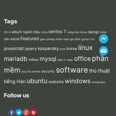
Tags
centos 7
album người mẫu
django
30-4
ccna
cùng học mcsa
dược
Featured
excel
điển
giai-phong-mien-nam
gia đình
guitar
iso
linux
javascript
kaspersky
jquery
korea
kore
phần
mariadb
office
mysql
miitao
máy in
nhạc
software
mềm
thủ thuật
security
phụ nữ
printer
ubuntu
windows
tiếng Hàn
website
wordpress
Follow us