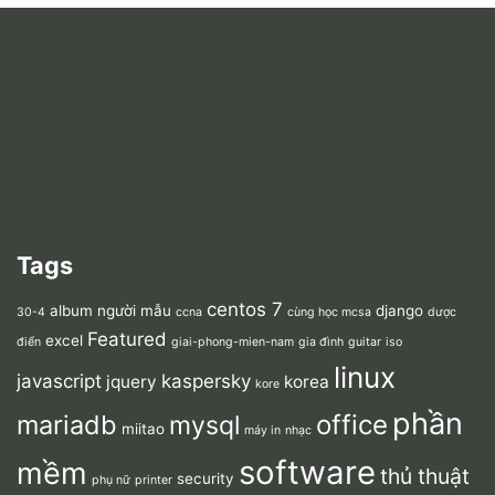
Tags
centos 7
album người mẫu
django
30-4
ccna
cùng học mcsa
dược
Featured
excel
điển
giai-phong-mien-nam
gia đình
guitar
iso
linux
javascript
kaspersky
jquery
korea
kore
phần
mariadb
office
mysql
miitao
máy in
nhạc
software
mềm
thủ thuật
security
phụ nữ
printer