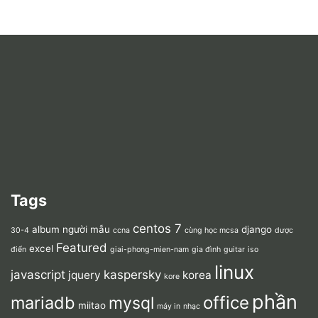
Tags
centos 7
album người mẫu
django
30-4
ccna
cùng học mcsa
dược
Featured
excel
điển
giai-phong-mien-nam
gia đình
guitar
iso
linux
javascript
kaspersky
jquery
korea
kore
phần
mariadb
office
mysql
miitao
máy in
nhạc