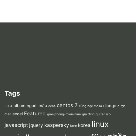
Tags
centos 7
album người mẫu
django
30-4
ccna
cùng học mcsa
dược
Featured
excel
điển
giai-phong-mien-nam
gia đình
guitar
iso
linux
javascript
kaspersky
jquery
korea
kore