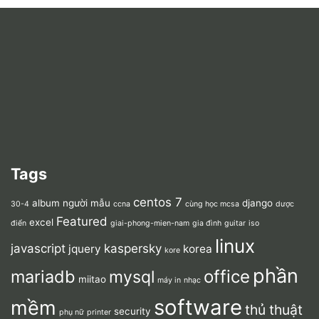
Tags
centos 7
album người mẫu
django
30-4
ccna
cùng học mcsa
dược
Featured
excel
điển
giai-phong-mien-nam
gia đình
guitar
iso
linux
javascript
kaspersky
jquery
korea
kore
phần
mariadb
office
mysql
miitao
máy in
nhạc
software
mềm
thủ thuật
security
phụ nữ
printer