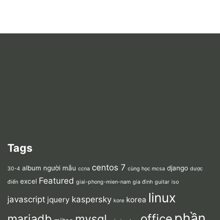
Tags
centos 7
album người mẫu
django
30-4
ccna
cùng học mcsa
dược
Featured
excel
điển
giai-phong-mien-nam
gia đình
guitar
iso
linux
javascript
kaspersky
jquery
korea
kore
phần
mariadb
office
mysql