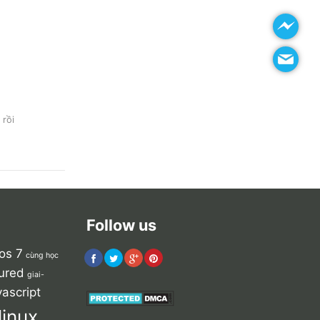
 rồi
Follow us
os 7
cùng học
ured
giai-
vascript
linux