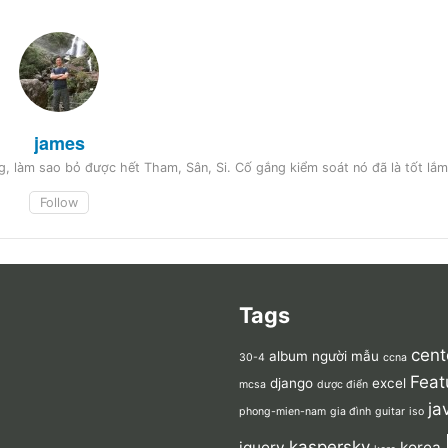
james
, làm sao bỏ được hết Tham, Sân, Si. Cố gắng kiểm soát nó đã là tốt lắm
Follow
Tags
cent
album người mẫu
30-4
ccna
Feat
django
excel
mcsa
dược điển
ja
phong-mien-nam
gia đình
guitar
iso
kaspersky
jquery
korea