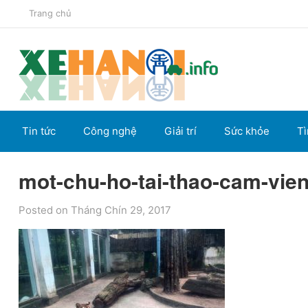
Trang chủ
Tin tức
Công nghệ
Giải trí
Sức khỏe
Tì
mot-chu-ho-tai-thao-cam-vie
Posted on Tháng Chín 29, 2017