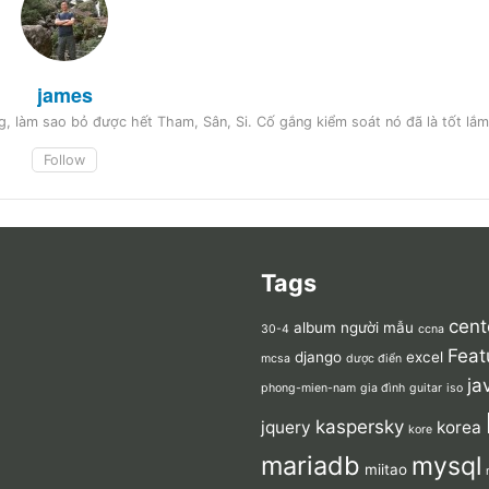
james
, làm sao bỏ được hết Tham, Sân, Si. Cố gắng kiểm soát nó đã là tốt lắm
Follow
Tags
cent
album người mẫu
30-4
ccna
Feat
django
excel
mcsa
dược điển
ja
phong-mien-nam
gia đình
guitar
iso
kaspersky
jquery
korea
kore
mariadb
mysql
miitao