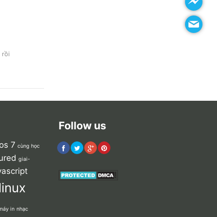
 rồi
Follow us
os 7
cùng học
ured
giai-
vascript
linux
máy in
nhạc