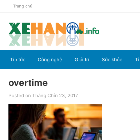
Trang chủ
Tin tức
Công nghệ
Giải trí
Sức khỏe
Tì
overtime
Posted on Tháng Chín 23, 2017