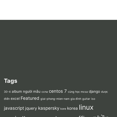
Tags
centos 7
album người mẫu
django
30-4
ccna
cùng học mcsa
dược
Featured
excel
điển
giai-phong-mien-nam
gia đình
guitar
iso
linux
javascript
kaspersky
jquery
korea
kore