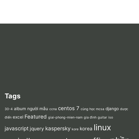
Tags
centos 7
album người mẫu
django
30-4
ccna
cùng học mcsa
dược
Featured
excel
điển
giai-phong-mien-nam
gia đình
guitar
iso
linux
javascript
kaspersky
jquery
korea
kore