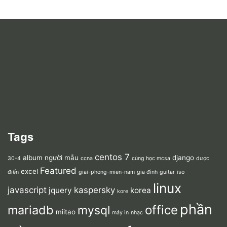
Tags
centos 7
album người mẫu
django
30-4
ccna
cùng học mcsa
dược
Featured
excel
điển
giai-phong-mien-nam
gia đình
guitar
iso
linux
javascript
kaspersky
jquery
korea
kore
phần
mariadb
office
mysql
miitao
máy in
nhạc