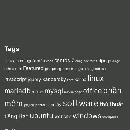
Tags
centos 7
album người mẫu
django
30-4
ccna
cùng học mcsa
dược
Featured
excel
điển
giai-phong-mien-nam
gia đình
guitar
iso
linux
javascript
kaspersky
jquery
korea
kore
phần
mariadb
office
mysql
miitao
máy in
nhạc
software
mềm
thủ thuật
security
phụ nữ
printer
ubuntu
windows
tiếng Hàn
website
wordpress