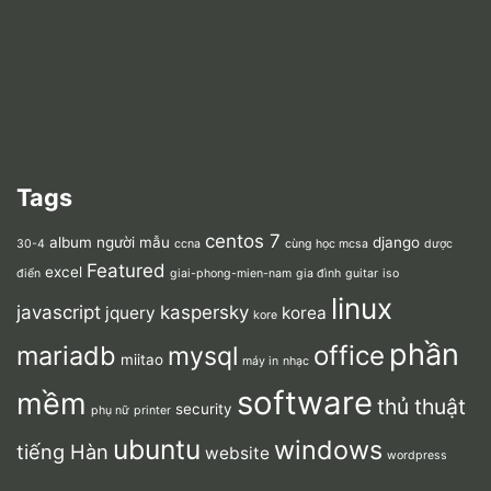
Tags
centos 7
album người mẫu
django
30-4
ccna
cùng học mcsa
dược
Featured
excel
điển
giai-phong-mien-nam
gia đình
guitar
iso
linux
javascript
kaspersky
jquery
korea
kore
phần
mariadb
office
mysql
miitao
máy in
nhạc
software
mềm
thủ thuật
security
phụ nữ
printer
ubuntu
windows
tiếng Hàn
website
wordpress