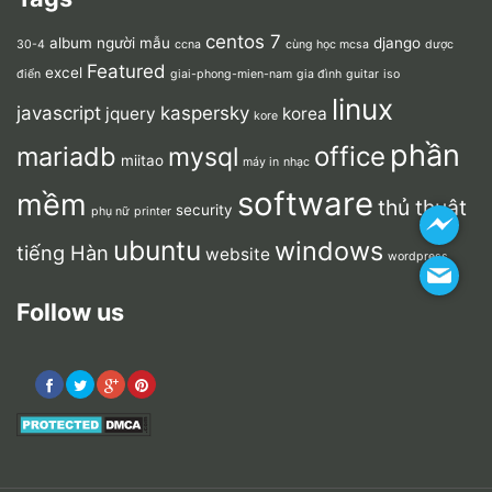
centos 7
album người mẫu
django
30-4
ccna
cùng học mcsa
dược
Featured
excel
điển
giai-phong-mien-nam
gia đình
guitar
iso
linux
javascript
kaspersky
jquery
korea
kore
phần
mariadb
office
mysql
miitao
máy in
nhạc
software
mềm
thủ thuật
security
phụ nữ
printer
ubuntu
windows
tiếng Hàn
website
wordpress
Follow us